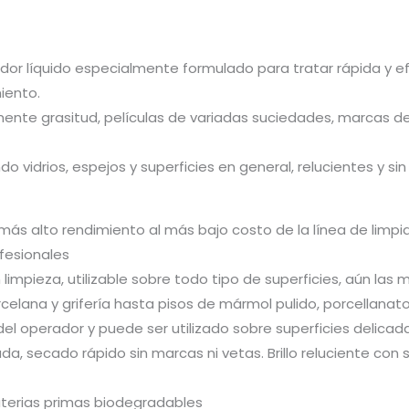
iador líquido especialmente formulado para tratar rápida y ef
iento.
mente grasitud, películas de variadas suciedades, marcas de
vidrios, espejos y superficies en general, relucientes y si
 más alto rendimiento al más bajo costo de la línea de limp
ofesionales
 limpieza, utilizable sobre todo tipo de superficies, aún l
orcelana y grifería hasta pisos de mármol pulido, porcellanat
l operador y puede ser utilizado sobre superficies delicad
da, secado rápido sin marcas ni vetas. Brillo reluciente con 
aterias primas biodegradables